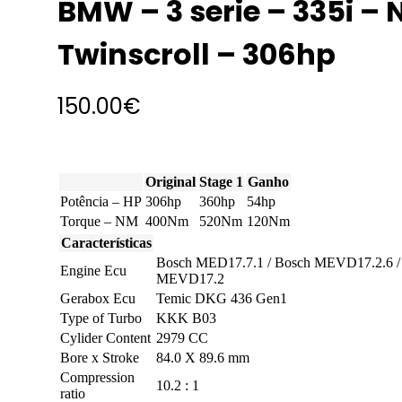
BMW – 3 serie – 335i – 
Twinscroll – 306hp
150.00
€
Original
Stage 1
Ganho
Potência – HP
306hp
360hp
54hp
Torque – NM
400Nm
520Nm
120Nm
Características
Bosch MED17.7.1 / Bosch MEVD17.2.6 /
Engine Ecu
MEVD17.2
Gerabox Ecu
Temic DKG 436 Gen1
Type of Turbo
KKK B03
Cylider Content
2979 CC
Bore x Stroke
84.0 X 89.6 mm
Compression
10.2 : 1
ratio