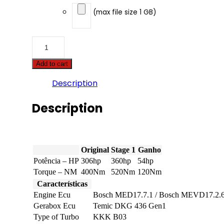
(max file size 1 GB)
BMW
-
3
Add to cart
serie
-
Description
335i
-
N55
Description
Twinscroll
-
306hp
quantity
Original
Stage 1
Ganho
Potência – HP
306hp
360hp
54hp
Torque – NM
400Nm
520Nm
120Nm
Características
Engine Ecu
Bosch MED17.7.1 / Bosch MEVD17.2.6
Gerabox Ecu
Temic DKG 436 Gen1
Type of Turbo
KKK B03