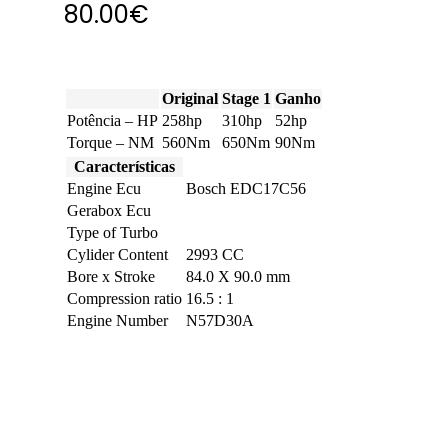
80.00
€
Original
Stage 1
Ganho
Potência – HP
258hp
310hp
52hp
Torque – NM
560Nm
650Nm
90Nm
Características
Engine Ecu
Bosch EDC17C56
Gerabox Ecu
Type of Turbo
Cylider Content
2993 CC
Bore x Stroke
84.0 X 90.0 mm
Compression ratio
16.5 : 1
Engine Number
N57D30A