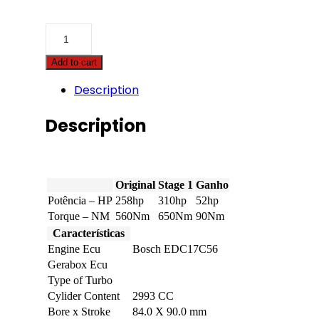
BMW
-
3
Add to cart
serie
GT
Description
-
330d
258hp
Description
quantity
Original
Stage 1
Ganho
Potência – HP
258hp
310hp
52hp
Torque – NM
560Nm
650Nm
90Nm
Características
Engine Ecu
Bosch EDC17C56
Gerabox Ecu
Type of Turbo
Cylider Content
2993 CC
Bore x Stroke
84.0 X 90.0 mm