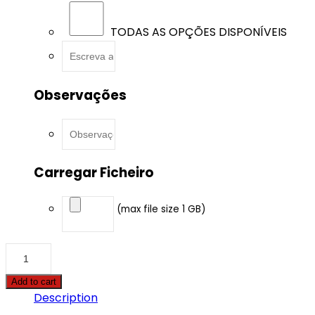
TODAS AS OPÇÕES DISPONÍVEIS
Observações
Carregar Ficheiro
(max file size 1 GB)
BMW
-
3
Add to cart
serie
Description
GT
-