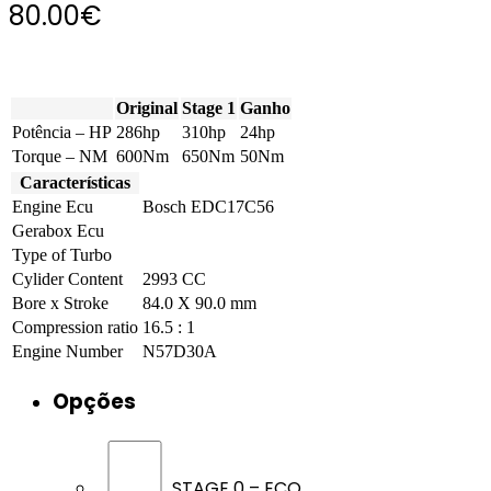
80.00
€
Original
Stage 1
Ganho
Potência – HP
286hp
310hp
24hp
Torque – NM
600Nm
650Nm
50Nm
Características
Engine Ecu
Bosch EDC17C56
Gerabox Ecu
Type of Turbo
Cylider Content
2993 CC
Bore x Stroke
84.0 X 90.0 mm
Compression ratio
16.5 : 1
Engine Number
N57D30A
Opções
STAGE 0 – ECO