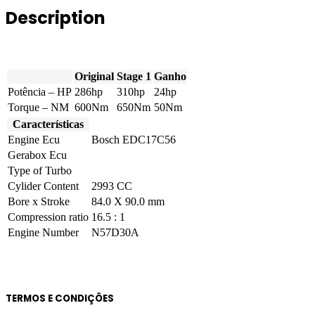
330D
Description
PP
286hp
quantity
Original
Stage 1
Ganho
Potência – HP
286hp
310hp
24hp
Torque – NM
600Nm
650Nm
50Nm
Características
Engine Ecu
Bosch EDC17C56
Gerabox Ecu
Type of Turbo
Cylider Content
2993 CC
Bore x Stroke
84.0 X 90.0 mm
Compression ratio
16.5 : 1
Engine Number
N57D30A
TERMOS E CONDIÇÕES