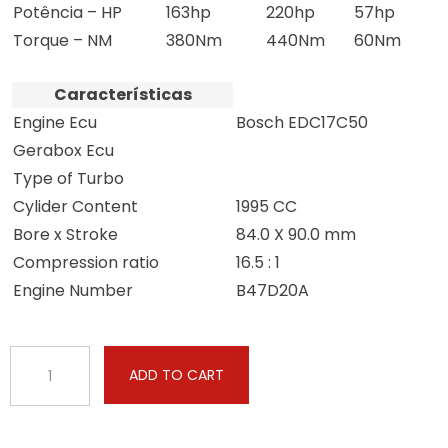
Potência – HP
163hp
220hp
57hp
Torque – NM
380Nm
440Nm
60Nm
Características
Engine Ecu
Bosch EDC17C50
Gerabox Ecu
Type of Turbo
Cylider Content
1995 CC
Bore x Stroke
84.0 X 90.0 mm
Compression ratio
16.5 : 1
Engine Number
B47D20A
BMW
ADD TO CART
-
4
serie