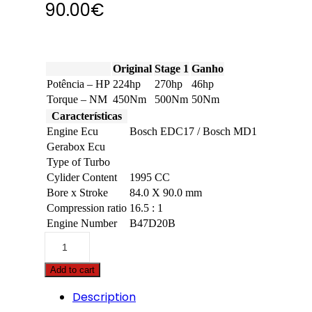
90.00
€
Original
Stage 1
Ganho
Potência – HP
224hp
270hp
46hp
Torque – NM
450Nm
500Nm
50Nm
Características
Engine Ecu
Bosch EDC17 / Bosch MD1
Gerabox Ecu
Type of Turbo
Cylider Content
1995 CC
Bore x Stroke
84.0 X 90.0 mm
Compression ratio
16.5 : 1
Engine Number
B47D20B
BMW
-
4
Add to cart
serie
-
Description
425d