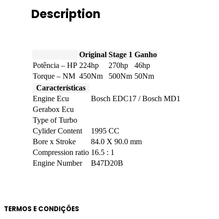
224hp
quantity
Description
Original
Stage 1
Ganho
Potência – HP
224hp
270hp
46hp
Torque – NM
450Nm
500Nm
50Nm
Características
Engine Ecu
Bosch EDC17 / Bosch MD1
Gerabox Ecu
Type of Turbo
Cylider Content
1995 CC
Bore x Stroke
84.0 X 90.0 mm
Compression ratio
16.5 : 1
Engine Number
B47D20B
TERMOS E CONDIÇÕES