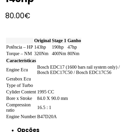
80.00
€
Original
Stage 1
Ganho
Potência – HP
143hp
190hp
47hp
Torque – NM
320Nm
400Nm
80Nm
Características
Bosch EDC17 (1600 bars rail system only) /
Engine Ecu
Bosch EDC17C50 / Bosch EDC17C56
Gerabox Ecu
Type of Turbo
Cylider Content
1995 CC
Bore x Stroke
84.0 X 90.0 mm
Compression
16.5 : 1
ratio
Engine Number
B47D20A
Opções