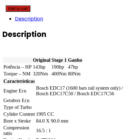
4
Add to cart
serie
GC
Description
-
418D
Description
143hp
quantity
Original
Stage 1
Ganho
Potência – HP
143hp
190hp
47hp
Torque – NM
320Nm
400Nm
80Nm
Características
Bosch EDC17 (1600 bars rail system only) /
Engine Ecu
Bosch EDC17C50 / Bosch EDC17C56
Gerabox Ecu
Type of Turbo
Cylider Content
1995 CC
Bore x Stroke
84.0 X 90.0 mm
Compression
16.5 : 1
ratio