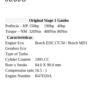
Original
Stage 1
Ganho
Potência – HP
150hp
190hp
40hp
Torque – NM
320Nm
400Nm
80Nm
Características
Engine Ecu
Bosch EDC17C50 / Bosch MD1
Gerabox Ecu
Type of Turbo
Cylider Content
1995 CC
Bore x Stroke
84.0 X 90.0 mm
Compression ratio
16.5 : 1
Engine Number
B47D20A