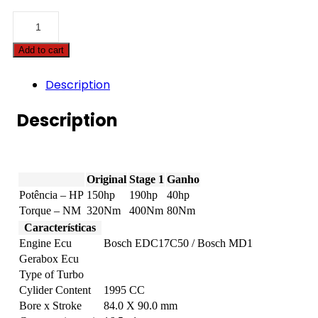
BMW
-
4
Add to cart
serie
GC
-
Description
418d
150hp
Description
quantity
Original
Stage 1
Ganho
Potência – HP
150hp
190hp
40hp
Torque – NM
320Nm
400Nm
80Nm
Características
Engine Ecu
Bosch EDC17C50 / Bosch MD1
Gerabox Ecu
Type of Turbo
Cylider Content
1995 CC
Bore x Stroke
84.0 X 90.0 mm