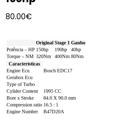
80.00
€
Original
Stage 1
Ganho
Potência – HP
150hp
190hp
40hp
Torque – NM
320Nm
400Nm
80Nm
Características
Engine Ecu
Bosch EDC17
Gerabox Ecu
Type of Turbo
Cylider Content
1995 CC
Bore x Stroke
84.0 X 90.0 mm
Compression ratio
16.5 : 1
Engine Number
B47D20A