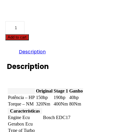
BMW
-
4
Add to cart
serie
GC
-
Description
418D
150hp
Description
quantity
Original
Stage 1
Ganho
Potência – HP
150hp
190hp
40hp
Torque – NM
320Nm
400Nm
80Nm
Características
Engine Ecu
Bosch EDC17
Gerabox Ecu
Type of Turbo