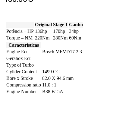
Original
Stage 1
Ganho
Potência – HP
136hp
170hp
34hp
Torque – NM
220Nm
280Nm
60Nm
Características
Engine Ecu
Bosch MEVD17.2.3
Gerabox Ecu
Type of Turbo
Cylider Content
1499 CC
Bore x Stroke
82.0 X 94.6 mm
Compression ratio
11.0 : 1
Engine Number
B38 B15A