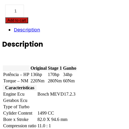
BMW
-
4
Add to cart
serie
GC
Description
-
418i
Description
136hp
quantity
Original
Stage 1
Ganho
Potência – HP
136hp
170hp
34hp
Torque – NM
220Nm
280Nm
60Nm
Características
Engine Ecu
Bosch MEVD17.2.3
Gerabox Ecu
Type of Turbo
Cylider Content
1499 CC
Bore x Stroke
82.0 X 94.6 mm
Compression ratio
11.0 : 1