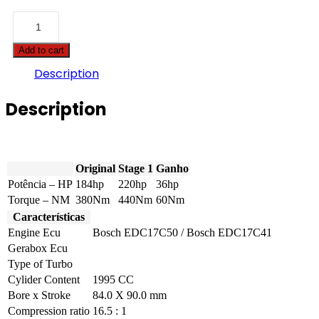
BMW
-
4
Add to cart
serie
GC
Description
-
420D
Description
184hp
quantity
Original
Stage 1
Ganho
Potência – HP
184hp
220hp
36hp
Torque – NM
380Nm
440Nm
60Nm
Características
Engine Ecu
Bosch EDC17C50 / Bosch EDC17C41
Gerabox Ecu
Type of Turbo
Cylider Content
1995 CC
Bore x Stroke
84.0 X 90.0 mm
Compression ratio
16.5 : 1