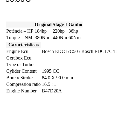
Original
Stage 1
Ganho
Potência – HP
184hp
220hp
36hp
Torque – NM
380Nm
440Nm
60Nm
Características
Engine Ecu
Bosch EDC17C50 / Bosch EDC17C41
Gerabox Ecu
Type of Turbo
Cylider Content
1995 CC
Bore x Stroke
84.0 X 90.0 mm
Compression ratio
16.5 : 1
Engine Number
B47D20A