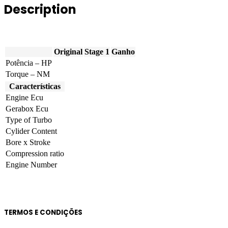
Description
190hp
quantity
Original
Stage 1
Ganho
Potência – HP
Torque – NM
Características
Engine Ecu
Gerabox Ecu
Type of Turbo
Cylider Content
Bore x Stroke
Compression ratio
Engine Number
TERMOS E CONDIÇÕES