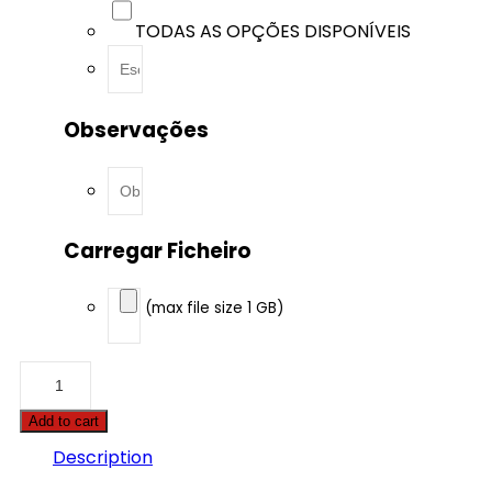
TODAS AS OPÇÕES DISPONÍVEIS
Observações
Carregar Ficheiro
(max file size 1 GB)
BMW
-
4
Add to cart
serie
GC
Description
-
420D