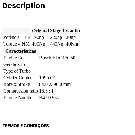
Description
190hp
quantity
Original
Stage 1
Ganho
Potência – HP
190hp
220hp
30hp
Torque – NM
400Nm
440Nm
40Nm
Características
Engine Ecu
Bosch EDC17C50
Gerabox Ecu
Type of Turbo
Cylider Content
1995 CC
Bore x Stroke
84.0 X 90.0 mm
Compression ratio
16.5 : 1
Engine Number
B47D20A
TERMOS E CONDIÇÕES