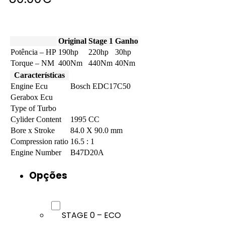
Original
Stage 1
Ganho
Potência – HP
190hp
220hp
30hp
Torque – NM
400Nm
440Nm
40Nm
Características
Engine Ecu
Bosch EDC17C50
Gerabox Ecu
Type of Turbo
Cylider Content
1995 CC
Bore x Stroke
84.0 X 90.0 mm
Compression ratio
16.5 : 1
Engine Number
B47D20A
Opções
STAGE 0 – ECO