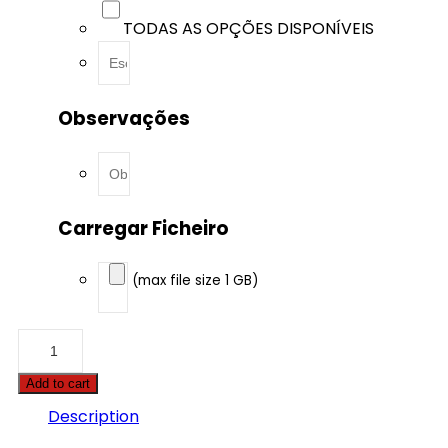
TODAS AS OPÇÕES DISPONÍVEIS
Observações
Carregar Ficheiro
(max file size 1 GB)
BMW
-
4
Add to cart
serie
GC
Description
-
420D