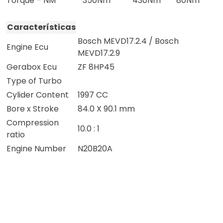
Torque – NM
350Nm
430Nm
80Nm
Características
Bosch MEVD17.2.4 / Bosch
Engine Ecu
MEVD17.2.9
Gerabox Ecu
ZF 8HP45
Type of Turbo
Cylider Content
1997 CC
Bore x Stroke
84.0 X 90.1 mm
Compression
10.0 : 1
ratio
Engine Number
N20B20A