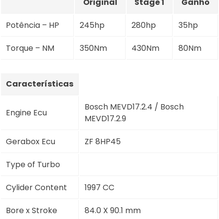
Original
Stage 1
Ganho
Potência – HP
245hp
280hp
35hp
Torque – NM
350Nm
430Nm
80Nm
Características
Bosch MEVD17.2.4 / Bosch
Engine Ecu
MEVD17.2.9
Gerabox Ecu
ZF 8HP45
Type of Turbo
Cylider Content
1997 CC
Bore x Stroke
84.0 X 90.1 mm