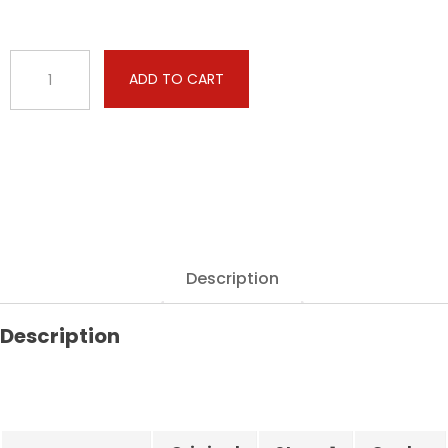
BMW
ADD TO CART
-
4
serie
GC
-
428i
245hp
quantity
Description
Description