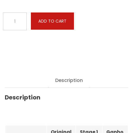
BMW
ADD TO CART
-
4
serie
GC
-
M440i
374hp
quantity
Description
Description
Original
Stage 1
Ganho