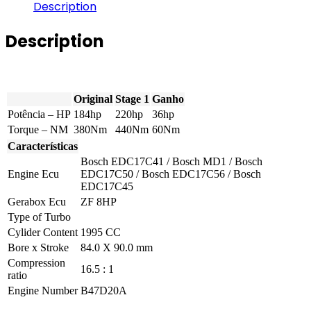
-
Description
520D
184hp
Description
quantity
Original
Stage 1
Ganho
Potência – HP
184hp
220hp
36hp
Torque – NM
380Nm
440Nm
60Nm
Características
Bosch EDC17C41 / Bosch MD1 / Bosch
Engine Ecu
EDC17C50 / Bosch EDC17C56 / Bosch
EDC17C45
Gerabox Ecu
ZF 8HP
Type of Turbo
Cylider Content
1995 CC
Bore x Stroke
84.0 X 90.0 mm
Compression
16.5 : 1
ratio
Engine Number
B47D20A