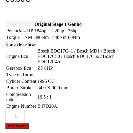
Original
Stage 1
Ganho
Potência – HP
184hp
220hp
36hp
Torque – NM
380Nm
440Nm
60Nm
Características
Bosch EDC17C41 / Bosch MD1 / Bosch
Engine Ecu
EDC17C50 / Bosch EDC17C56 / Bosch
EDC17C45
Gerabox Ecu
ZF 8HP
Type of Turbo
Cylider Content
1995 CC
Bore x Stroke
84.0 X 90.0 mm
Compression
16.5 : 1
ratio
Engine Number
B47D20A
BMW
-
5
Add to cart
serie