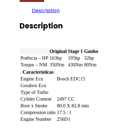
serie
-
Description
525D
163hp
quantity
Description
Original
Stage 1
Ganho
Potência – HP
163hp
195hp
32hp
Torque – NM
350Nm
430Nm
80Nm
Características
Engine Ecu
Bosch EDC15
Gerabox Ecu
Type of Turbo
Cylider Content
2497 CC
Bore x Stroke
80.0 X 82.8 mm
Compression ratio
17.5 : 1
Engine Number
256D1