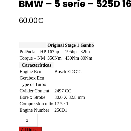
BMW – 5 serie – 525D 1
60.00
€
Original
Stage 1
Ganho
Potência – HP
163hp
195hp
32hp
Torque – NM
350Nm
430Nm
80Nm
Características
Engine Ecu
Bosch EDC15
Gerabox Ecu
Type of Turbo
Cylider Content
2497 CC
Bore x Stroke
80.0 X 82.8 mm
Compression ratio
17.5 : 1
Engine Number
256D1
BMW
-
5
Add to cart