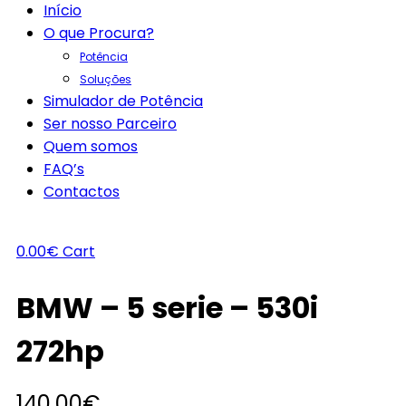
Início
O que Procura?
Potência
Soluções
Simulador de Potência
Ser nosso Parceiro
Quem somos
FAQ’s
Contactos
0.00
€
Cart
BMW – 5 serie – 530i
272hp
140.00
€