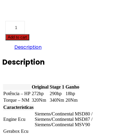
BMW
-
5
Add to cart
serie
-
Description
530i
272hp
Description
quantity
Original
Stage 1
Ganho
Potência – HP
272hp
290hp
18hp
Torque – NM
320Nm
340Nm
20Nm
Características
Siemens/Continental MSD80 /
Engine Ecu
Siemens/Continental MSD87 /
Siemens/Continental MSV90
Gerabox Ecu