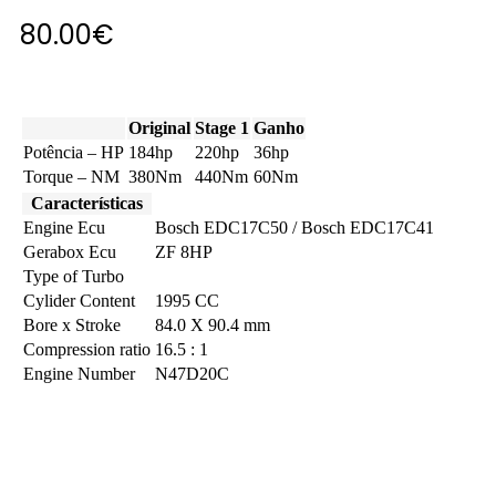
80.00
€
Original
Stage 1
Ganho
Potência – HP
184hp
220hp
36hp
Torque – NM
380Nm
440Nm
60Nm
Características
Engine Ecu
Bosch EDC17C50 / Bosch EDC17C41
Gerabox Ecu
ZF 8HP
Type of Turbo
Cylider Content
1995 CC
Bore x Stroke
84.0 X 90.4 mm
Compression ratio
16.5 : 1
Engine Number
N47D20C