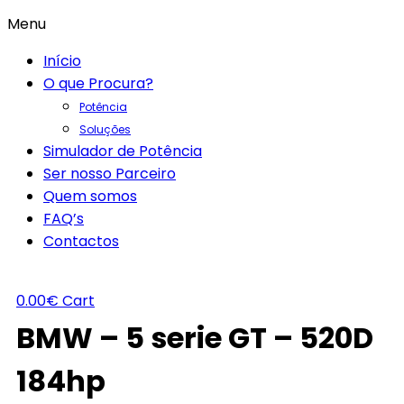
Menu
Início
O que Procura?
Potência
Soluções
Simulador de Potência
Ser nosso Parceiro
Quem somos
FAQ’s
Contactos
0.00
€
Cart
BMW – 5 serie GT – 520D
184hp