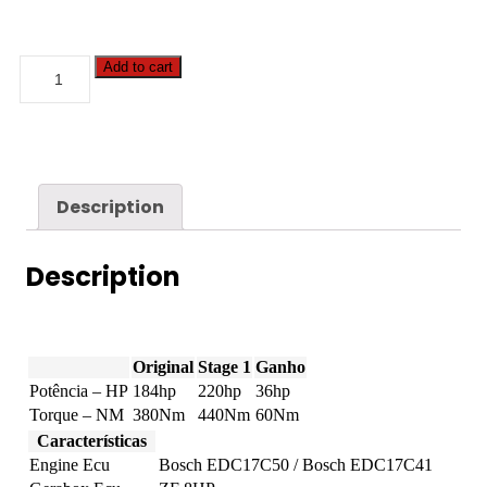
BMW
Add to cart
-
5
serie
GT
-
520D
184hp
Description
quantity
Description
Original
Stage 1
Ganho
Potência – HP
184hp
220hp
36hp
Torque – NM
380Nm
440Nm
60Nm
Características
Engine Ecu
Bosch EDC17C50 / Bosch EDC17C41