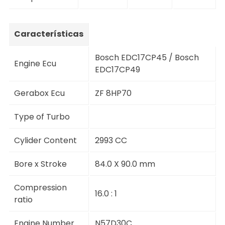
Características
Bosch EDC17CP45 / Bosch
Engine Ecu
EDC17CP49
Gerabox Ecu
ZF 8HP70
Type of Turbo
Cylider Content
2993 CC
Bore x Stroke
84.0 X 90.0 mm
Compression
16.0 : 1
ratio
Engine Number
N57D30C