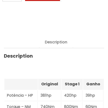
5
serie
-
M
550D
-
381hp
quantity
Description
Description
Original
Stage 1
Ganho
Potência – HP
381hp
420hp
39hp
Torque – NM
740Nm
800Nm
60Nm