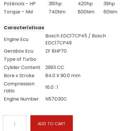
Potência – HP
381hp
420hp
39hp
Torque – NM
740Nm
800Nm
60Nm
Características
Bosch EDC17CP45 / Bosch
Engine Ecu
EDC17CP49
Gerabox Ecu
ZF 8HP70
Type of Turbo
Cylider Content
2993 CC
Bore x Stroke
84.0 X 90.0 mm
Compression
16.0 : 1
ratio
Engine Number
N57D30C
BMW
ADD TO CART
-