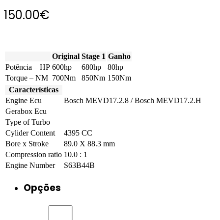
150.00
€
Original
Stage 1
Ganho
Potência – HP
600hp
680hp
80hp
Torque – NM
700Nm
850Nm
150Nm
Características
Engine Ecu
Bosch MEVD17.2.8 / Bosch MEVD17.2.H
Gerabox Ecu
Type of Turbo
Cylider Content
4395 CC
Bore x Stroke
89.0 X 88.3 mm
Compression ratio
10.0 : 1
Engine Number
S63B44B
Opções