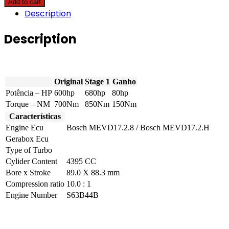
Add to cart
serie
Description
-
M5
"30
Description
Jahre
Edition"
600hp
quantity
Original
Stage 1
Ganho
Potência – HP
600hp
680hp
80hp
Torque – NM
700Nm
850Nm
150Nm
Características
Engine Ecu
Bosch MEVD17.2.8 / Bosch MEVD17.2.H
Gerabox Ecu
Type of Turbo
Cylider Content
4395 CC
Bore x Stroke
89.0 X 88.3 mm
Compression ratio
10.0 : 1
Engine Number
S63B44B