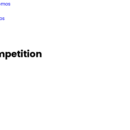
omos
os
mpetition