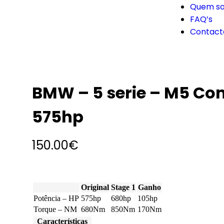
Quem s
FAQ’s
Contact
BMW – 5 serie – M5 Co
575hp
150.00
€
Original
Stage 1
Ganho
Potência – HP
575hp
680hp
105hp
Torque – NM
680Nm
850Nm
170Nm
Características