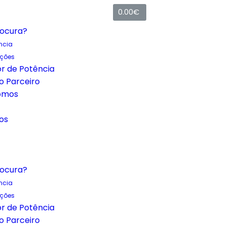
0.00
€
rocura?
ncia
uções
r de Potência
o Parceiro
omos
os
rocura?
ncia
uções
r de Potência
o Parceiro