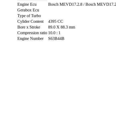
Engine Ecu
Bosch MEVD17.2.8 / Bosch MEVD17.
Gerabox Ecu
Type of Turbo
Cylider Content
4395 CC
Bore x Stroke
89.0 X 88.3 mm
Compression ratio
10.0 : 1
Engine Number
S63B44B