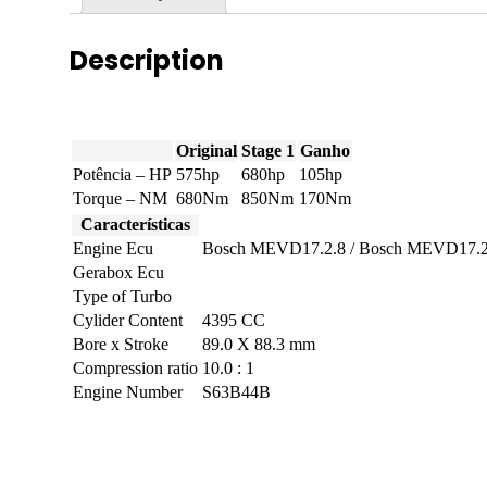
Description
Original
Stage 1
Ganho
Potência – HP
575hp
680hp
105hp
Torque – NM
680Nm
850Nm
170Nm
Características
Engine Ecu
Bosch MEVD17.2.8 / Bosch MEVD17.
Gerabox Ecu
Type of Turbo
Cylider Content
4395 CC
Bore x Stroke
89.0 X 88.3 mm
Compression ratio
10.0 : 1
Engine Number
S63B44B