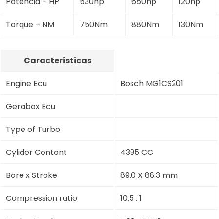
Potência – HP
530hp
650hp
120hp
Torque – NM
750Nm
880Nm
130Nm
Características
Engine Ecu
Bosch MG1CS201
Gerabox Ecu
Type of Turbo
Cylider Content
4395 CC
Bore x Stroke
89.0 X 88.3 mm
Compression ratio
10.5 : 1