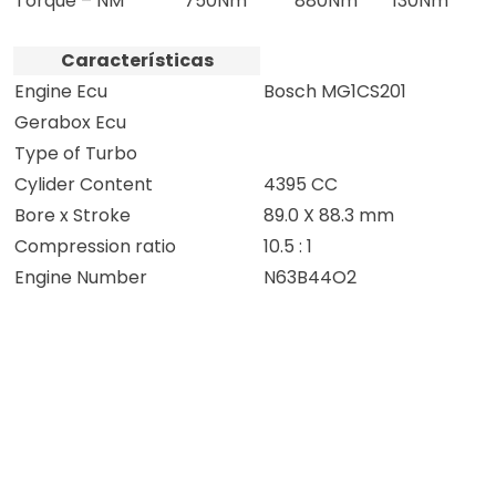
Torque – NM
750Nm
880Nm
130Nm
Características
Engine Ecu
Bosch MG1CS201
Gerabox Ecu
Type of Turbo
Cylider Content
4395 CC
Bore x Stroke
89.0 X 88.3 mm
Compression ratio
10.5 : 1
Engine Number
N63B44O2