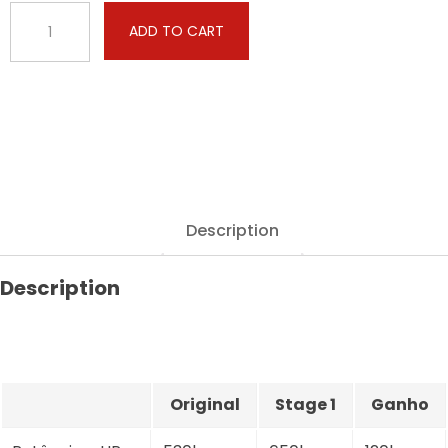
BMW
ADD TO CART
-
5
serie
-
M550i
530hp
quantity
Description
Description
Original
Stage 1
Ganho