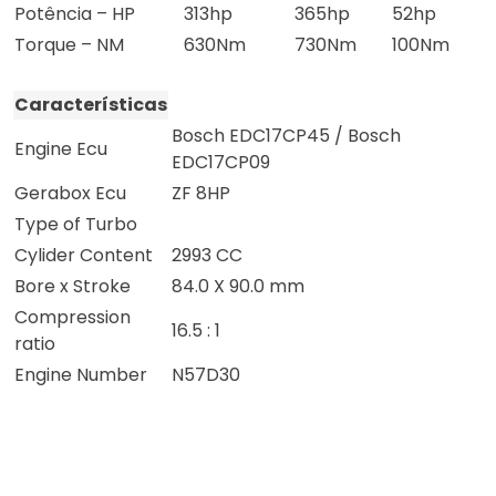
Potência – HP
313hp
365hp
52hp
Torque – NM
630Nm
730Nm
100Nm
Características
Bosch EDC17CP45 / Bosch
Engine Ecu
EDC17CP09
Gerabox Ecu
ZF 8HP
Type of Turbo
Cylider Content
2993 CC
Bore x Stroke
84.0 X 90.0 mm
Compression
16.5 : 1
ratio
Engine Number
N57D30