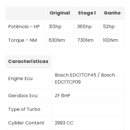
Original
Stage 1
Ganho
Potência – HP
313hp
365hp
52hp
Torque – NM
630Nm
730Nm
100Nm
Características
Bosch EDC17CP45 / Bosch
Engine Ecu
EDC17CP09
Gerabox Ecu
ZF 8HP
Type of Turbo
Cylider Content
2993 CC