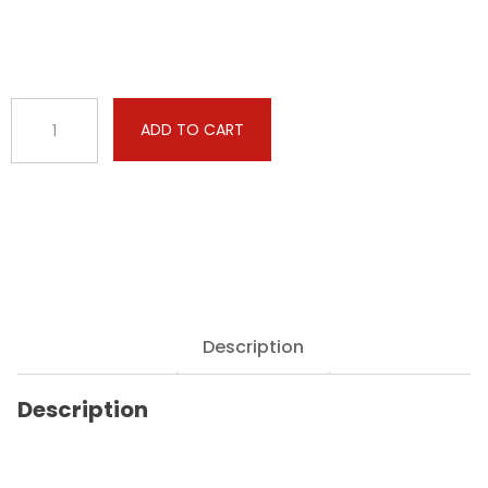
BMW
ADD TO CART
-
6
serie
-
640D
313hp
quantity
Description
Description