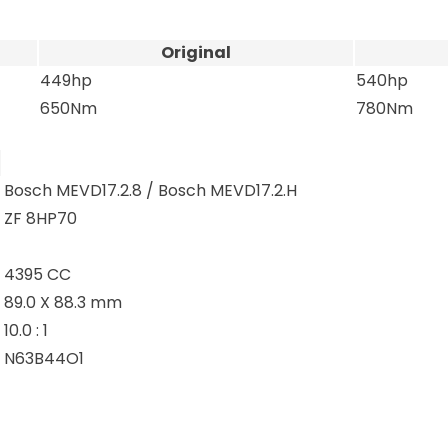
Original
449hp
540hp
650Nm
780Nm
Bosch MEVD17.2.8 / Bosch MEVD17.2.H
ZF 8HP70
4395 CC
89.0 X 88.3 mm
10.0 : 1
N63B44O1