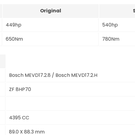
Original
449hp
540hp
650Nm
780Nm
Bosch MEVD17.2.8 / Bosch MEVD17.2.H
ZF 8HP70
4395 CC
89.0 X 88.3 mm