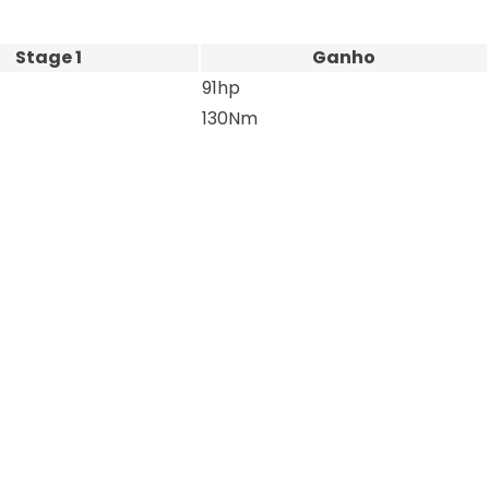
Stage 1
Ganho
91hp
130Nm