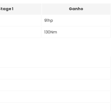
Stage 1
Ganho
91hp
130Nm