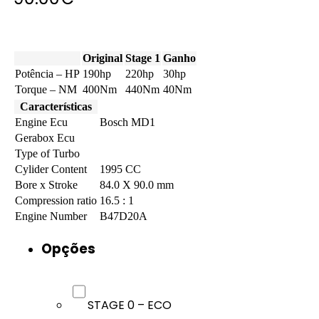
Original
Stage 1
Ganho
Potência – HP
190hp
220hp
30hp
Torque – NM
400Nm
440Nm
40Nm
Características
Engine Ecu
Bosch MD1
Gerabox Ecu
Type of Turbo
Cylider Content
1995 CC
Bore x Stroke
84.0 X 90.0 mm
Compression ratio
16.5 : 1
Engine Number
B47D20A
Opções
STAGE 0 – ECO