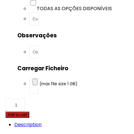
TODAS AS OPÇÕES DISPONÍVEIS
Observações
Carregar Ficheiro
(max file size 1 GB)
BMW
-
6
Add to cart
serie
GT
Description
-
620D