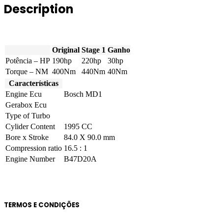
Description
190hp
quantity
Original
Stage 1
Ganho
Potência – HP
190hp
220hp
30hp
Torque – NM
400Nm
440Nm
40Nm
Características
Engine Ecu
Bosch MD1
Gerabox Ecu
Type of Turbo
Cylider Content
1995 CC
Bore x Stroke
84.0 X 90.0 mm
Compression ratio
16.5 : 1
Engine Number
B47D20A
TERMOS E CONDIÇÕES