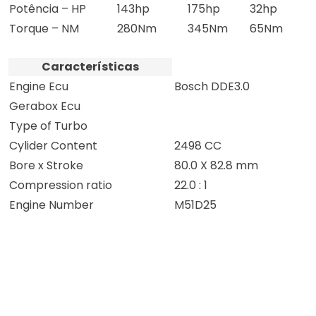
Potência – HP
143hp
175hp
32hp
Torque – NM
280Nm
345Nm
65Nm
Características
Engine Ecu
Bosch DDE3.0
Gerabox Ecu
Type of Turbo
Cylider Content
2498 CC
Bore x Stroke
80.0 X 82.8 mm
Compression ratio
22.0 : 1
Engine Number
M51D25