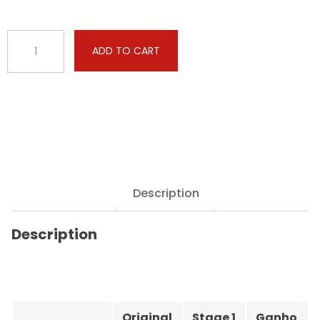
BMW
ADD TO CART
-
7
serie
-
725
TDS
143hp
quantity
Description
Description
Original
Stage 1
Ganho