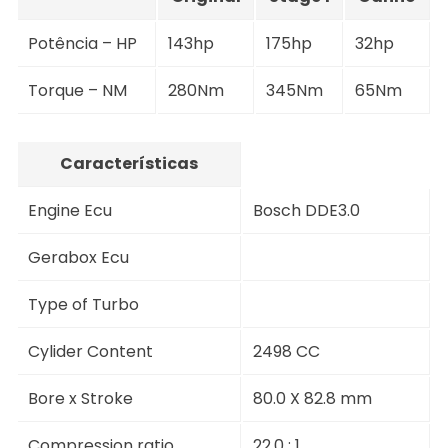
Potência – HP
143hp
175hp
32hp
Torque – NM
280Nm
345Nm
65Nm
Características
Engine Ecu
Bosch DDE3.0
Gerabox Ecu
Type of Turbo
Cylider Content
2498 CC
Bore x Stroke
80.0 X 82.8 mm
Compression ratio
22.0 : 1