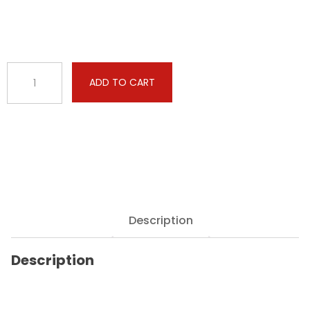
BMW
ADD TO CART
-
7
serie
-
728i
193hp
quantity
Description
Description