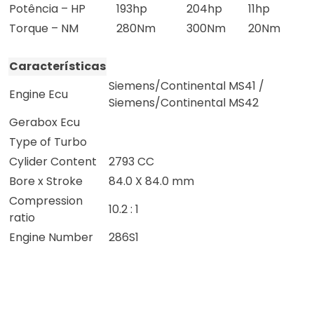
Potência – HP
193hp
204hp
11hp
Torque – NM
280Nm
300Nm
20Nm
Características
Siemens/Continental MS41 /
Engine Ecu
Siemens/Continental MS42
Gerabox Ecu
Type of Turbo
Cylider Content
2793 CC
Bore x Stroke
84.0 X 84.0 mm
Compression
10.2 : 1
ratio
Engine Number
286S1