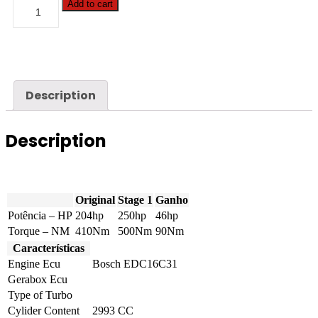
BMW
Add to cart
-
7
serie
-
730D
204hp
quantity
Description
Description
Original
Stage 1
Ganho
Potência – HP
204hp
250hp
46hp
Torque – NM
410Nm
500Nm
90Nm
Características
Engine Ecu
Bosch EDC16C31
Gerabox Ecu
Type of Turbo
Cylider Content
2993 CC