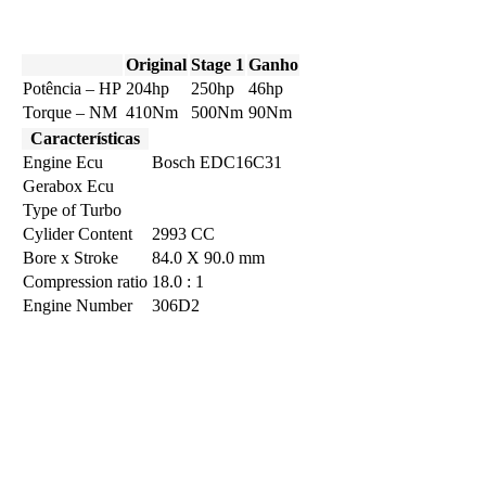
Original
Stage 1
Ganho
Potência – HP
204hp
250hp
46hp
Torque – NM
410Nm
500Nm
90Nm
Características
Engine Ecu
Bosch EDC16C31
Gerabox Ecu
Type of Turbo
Cylider Content
2993 CC
Bore x Stroke
84.0 X 90.0 mm
Compression ratio
18.0 : 1
Engine Number
306D2