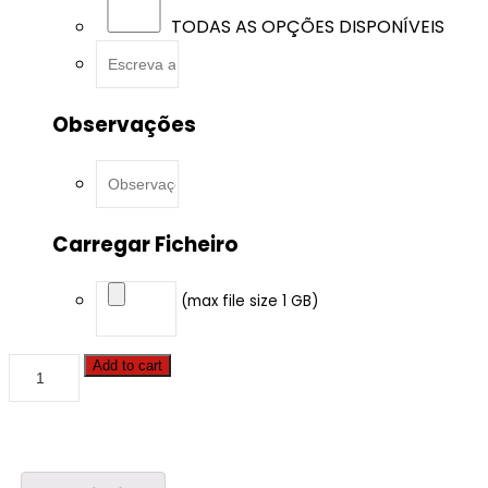
TODAS AS OPÇÕES DISPONÍVEIS
Observações
Carregar Ficheiro
(max file size 1 GB)
BMW
Add to cart
-
7
serie
-
730d
265hp