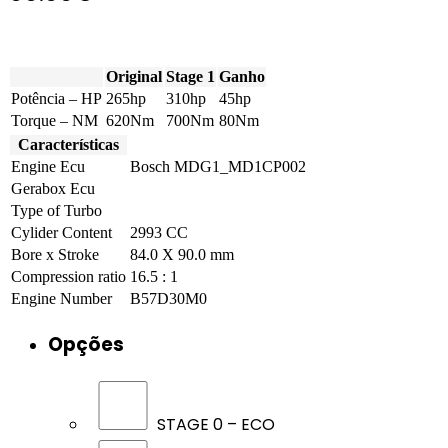
Original
Stage 1
Ganho
Potência – HP
265hp
310hp
45hp
Torque – NM
620Nm
700Nm
80Nm
Características
Engine Ecu
Bosch MDG1_MD1CP002
Gerabox Ecu
Type of Turbo
Cylider Content
2993 CC
Bore x Stroke
84.0 X 90.0 mm
Compression ratio
16.5 : 1
Engine Number
B57D30M0
Opções
STAGE 0 – ECO