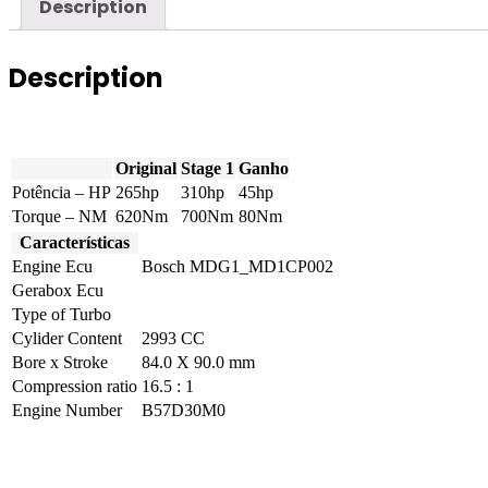
Description
quantity
Description
Original
Stage 1
Ganho
Potência – HP
265hp
310hp
45hp
Torque – NM
620Nm
700Nm
80Nm
Características
Engine Ecu
Bosch MDG1_MD1CP002
Gerabox Ecu
Type of Turbo
Cylider Content
2993 CC
Bore x Stroke
84.0 X 90.0 mm
Compression ratio
16.5 : 1
Engine Number
B57D30M0