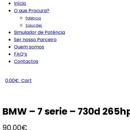
Início
O que Procura?
Potência
Soluções
Simulador de Potência
Ser nosso Parceiro
Quem somos
FAQ’s
Contactos
0.00
€
Cart
BMW – 7 serie – 730d 265h
90.00
€