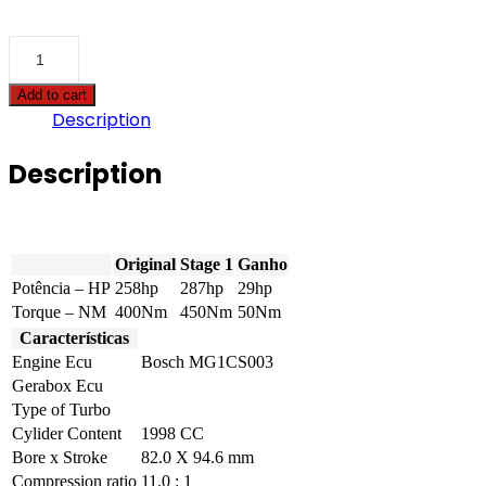
BMW
-
7
Add to cart
serie
Description
-
730i
-
Description
258hp
quantity
Original
Stage 1
Ganho
Potência – HP
258hp
287hp
29hp
Torque – NM
400Nm
450Nm
50Nm
Características
Engine Ecu
Bosch MG1CS003
Gerabox Ecu
Type of Turbo
Cylider Content
1998 CC
Bore x Stroke
82.0 X 94.6 mm
Compression ratio
11.0 : 1