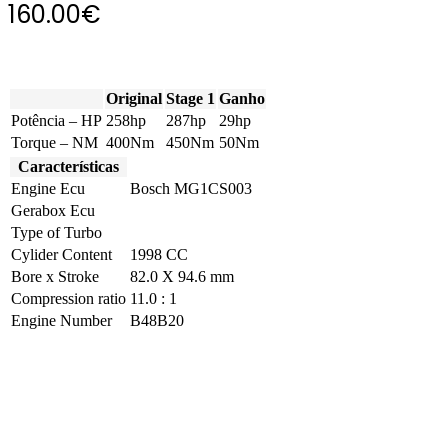
160.00
€
Original
Stage 1
Ganho
Potência – HP
258hp
287hp
29hp
Torque – NM
400Nm
450Nm
50Nm
Características
Engine Ecu
Bosch MG1CS003
Gerabox Ecu
Type of Turbo
Cylider Content
1998 CC
Bore x Stroke
82.0 X 94.6 mm
Compression ratio
11.0 : 1
Engine Number
B48B20