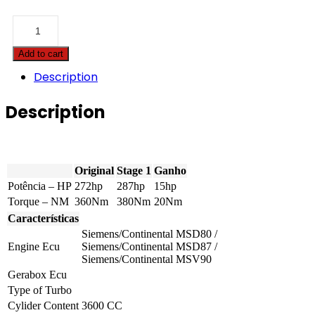
BMW
-
7
Add to cart
serie
-
Description
735i
272hp
Description
quantity
Original
Stage 1
Ganho
Potência – HP
272hp
287hp
15hp
Torque – NM
360Nm
380Nm
20Nm
Características
Siemens/Continental MSD80 /
Engine Ecu
Siemens/Continental MSD87 /
Siemens/Continental MSV90
Gerabox Ecu
Type of Turbo
Cylider Content
3600 CC