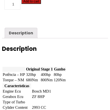
BMW
Add to cart
-
7
serie
-
740d
320hp
quantity
Description
Description
Original
Stage 1
Ganho
Potência – HP
320hp
400hp
80hp
Torque – NM
680Nm
800Nm
120Nm
Características
Engine Ecu
Bosch MD1
Gerabox Ecu
ZF 8HP
Type of Turbo
Cylider Content
2993 CC