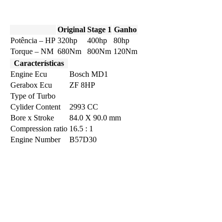
Original
Stage 1
Ganho
Potência – HP
320hp
400hp
80hp
Torque – NM
680Nm
800Nm
120Nm
Características
Engine Ecu
Bosch MD1
Gerabox Ecu
ZF 8HP
Type of Turbo
Cylider Content
2993 CC
Bore x Stroke
84.0 X 90.0 mm
Compression ratio
16.5 : 1
Engine Number
B57D30