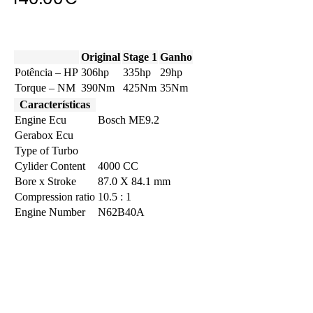
Original
Stage 1
Ganho
Potência – HP
306hp
335hp
29hp
Torque – NM
390Nm
425Nm
35Nm
Características
Engine Ecu
Bosch ME9.2
Gerabox Ecu
Type of Turbo
Cylider Content
4000 CC
Bore x Stroke
87.0 X 84.1 mm
Compression ratio
10.5 : 1
Engine Number
N62B40A