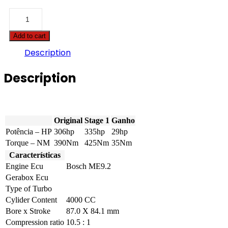
BMW
-
7
Add to cart
serie
-
Description
740i
306hp
Description
quantity
Original
Stage 1
Ganho
Potência – HP
306hp
335hp
29hp
Torque – NM
390Nm
425Nm
35Nm
Características
Engine Ecu
Bosch ME9.2
Gerabox Ecu
Type of Turbo
Cylider Content
4000 CC
Bore x Stroke
87.0 X 84.1 mm
Compression ratio
10.5 : 1