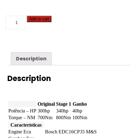
BMW
Add to cart
-
7
serie
-
745D
300hp
quantity
Description
Description
Original
Stage 1
Ganho
Potência – HP
300hp
340hp
40hp
Torque – NM
700Nm
800Nm
100Nm
Características
Engine Ecu
Bosch EDC16CP35 M&S