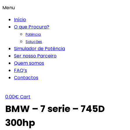
Menu
Início
O que Procura?
Potência
Soluções
Simulador de Potência
Ser nosso Parceiro
Quem somos
FAQ’s
Contactos
0.00
€
Cart
BMW – 7 serie – 745D
300hp