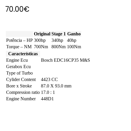
70.00
€
Original
Stage 1
Ganho
Potência – HP
300hp
340hp
40hp
Torque – NM
700Nm
800Nm
100Nm
Características
Engine Ecu
Bosch EDC16CP35 M&S
Gerabox Ecu
Type of Turbo
Cylider Content
4423 CC
Bore x Stroke
87.0 X 93.0 mm
Compression ratio
17.0 : 1
Engine Number
448D1