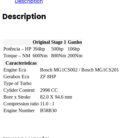
Description
745e
394hp
Description
quantity
Original
Stage 1
Ganho
Potência – HP
394hp
500hp
106hp
Torque – NM
600Nm
800Nm
200Nm
Características
Engine Ecu
Bosch MG1CS002 / Bosch MG1CS201
Gerabox Ecu
ZF 8HP
Type of Turbo
Cylider Content
2998 CC
Bore x Stroke
82.0 X 94.6 mm
Compression ratio
11.0 : 1
Engine Number
B58B30