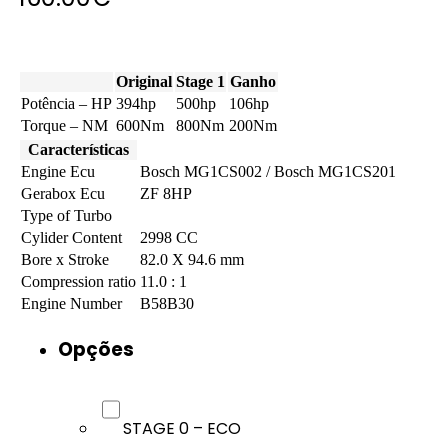
Original
Stage 1
Ganho
Potência – HP
394hp
500hp
106hp
Torque – NM
600Nm
800Nm
200Nm
Características
Engine Ecu
Bosch MG1CS002 / Bosch MG1CS201
Gerabox Ecu
ZF 8HP
Type of Turbo
Cylider Content
2998 CC
Bore x Stroke
82.0 X 94.6 mm
Compression ratio
11.0 : 1
Engine Number
B58B30
Opções
STAGE 0 – ECO