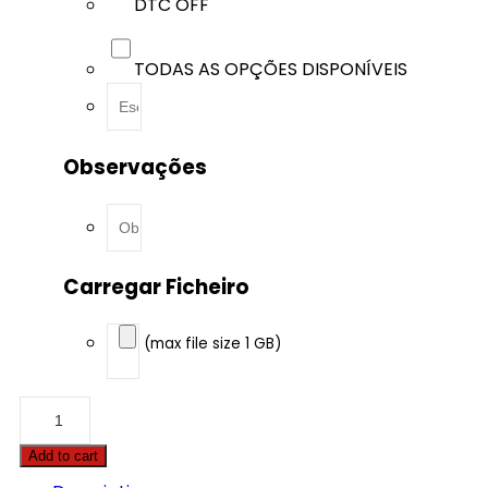
DTC OFF
TODAS AS OPÇÕES DISPONÍVEIS
Observações
Carregar Ficheiro
(max file size 1 GB)
BMW
-
7
Add to cart
serie
-