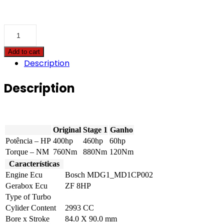
BMW
-
7
Add to cart
serie
Description
-
750d
400hp
Description
quantity
Original
Stage 1
Ganho
Potência – HP
400hp
460hp
60hp
Torque – NM
760Nm
880Nm
120Nm
Características
Engine Ecu
Bosch MDG1_MD1CP002
Gerabox Ecu
ZF 8HP
Type of Turbo
Cylider Content
2993 CC
Bore x Stroke
84.0 X 90.0 mm