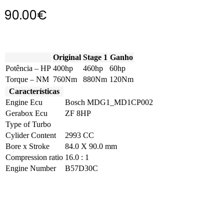
90.00
€
Original
Stage 1
Ganho
Potência – HP
400hp
460hp
60hp
Torque – NM
760Nm
880Nm
120Nm
Características
Engine Ecu
Bosch MDG1_MD1CP002
Gerabox Ecu
ZF 8HP
Type of Turbo
Cylider Content
2993 CC
Bore x Stroke
84.0 X 90.0 mm
Compression ratio
16.0 : 1
Engine Number
B57D30C