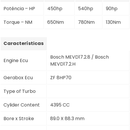
Potência – HP
450hp
540hp
90hp
Torque – NM
650Nm
780Nm
130Nm
Características
Bosch MEVD17.2.8 / Bosch
Engine Ecu
MEVD17.2.H
Gerabox Ecu
ZF 8HP70
Type of Turbo
Cylider Content
4395 CC
Bore x Stroke
89.0 X 88.3 mm