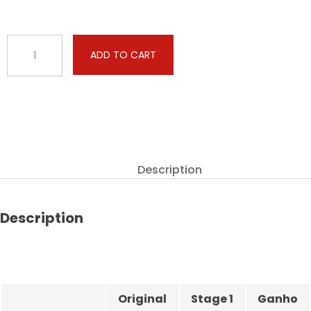
BMW
ADD TO CART
-
7
serie
-
750i
450hp
quantity
Description
Description
Original
Stage 1
Ganho