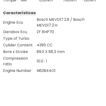
Torque – NM
650Nm
780Nm
130Nm
Características
Bosch MEVD17.2.8 / Bosch
Engine Ecu
MEVD17.2.H
Gerabox Ecu
ZF 8HP70
Type of Turbo
Cylider Content
4395 CC
Bore x Stroke
89.0 X 88.3 mm
Compression
10.0 : 1
ratio
Engine Number
N63B44O1