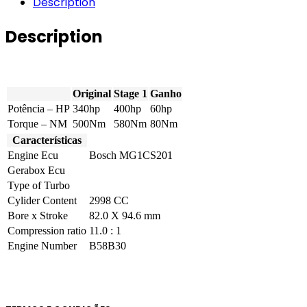
Description
-
840i
Description
340hp
quantity
Original
Stage 1
Ganho
Potência – HP
340hp
400hp
60hp
Torque – NM
500Nm
580Nm
80Nm
Características
Engine Ecu
Bosch MG1CS201
Gerabox Ecu
Type of Turbo
Cylider Content
2998 CC
Bore x Stroke
82.0 X 94.6 mm
Compression ratio
11.0 : 1
Engine Number
B58B30