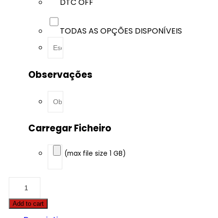
DTC OFF
TODAS AS OPÇÕES DISPONÍVEIS
Observações
Carregar Ficheiro
(max file size 1 GB)
BMW
-
8
Add to cart
serie
GC