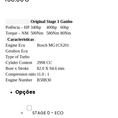
Original
Stage 1
Ganho
Potência – HP
340hp
400hp
60hp
Torque – NM
500Nm
580Nm
80Nm
Características
Engine Ecu
Bosch MG1CS201
Gerabox Ecu
Type of Turbo
Cylider Content
2998 CC
Bore x Stroke
82.0 X 94.6 mm
Compression ratio
11.0 : 1
Engine Number
B58B30
Opções
STAGE 0 – ECO