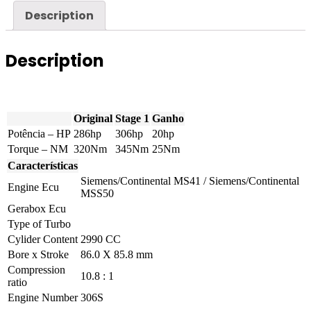
Description
Description
Original
Stage 1
Ganho
Potência – HP
286hp
306hp
20hp
Torque – NM
320Nm
345Nm
25Nm
Características
Siemens/Continental MS41 / Siemens/Continental
Engine Ecu
MSS50
Gerabox Ecu
Type of Turbo
Cylider Content
2990 CC
Bore x Stroke
86.0 X 85.8 mm
Compression
10.8 : 1
ratio
Engine Number
306S