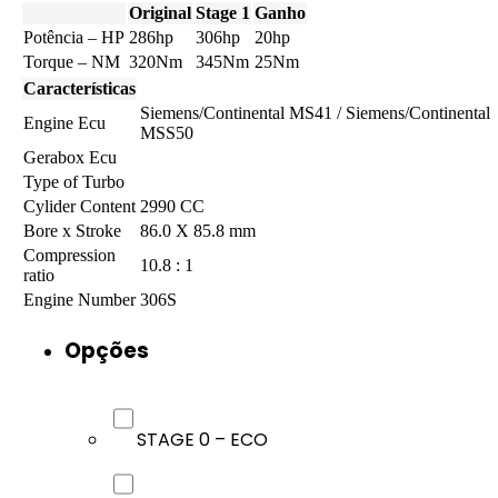
Original
Stage 1
Ganho
Potência – HP
286hp
306hp
20hp
Torque – NM
320Nm
345Nm
25Nm
Características
Siemens/Continental MS41 / Siemens/Continental
Engine Ecu
MSS50
Gerabox Ecu
Type of Turbo
Cylider Content
2990 CC
Bore x Stroke
86.0 X 85.8 mm
Compression
10.8 : 1
ratio
Engine Number
306S
Opções
STAGE 0 – ECO