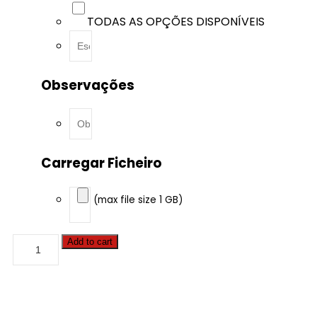
TODAS AS OPÇÕES DISPONÍVEIS
Observações
Carregar Ficheiro
(max file size 1 GB)
BMW
Add to cart
-
M3
-
M3
286hp
quantity