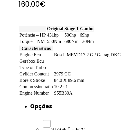
160.00
€
Original
Stage 1
Ganho
Potência – HP
431hp
500hp
69hp
Torque – NM
550Nm
680Nm
130Nm
Características
Engine Ecu
Bosch MEVD17.2.G / Getrag DKG
Gerabox Ecu
Type of Turbo
Cylider Content
2979 CC
Bore x Stroke
84.0 X 89.6 mm
Compression ratio
10.2 : 1
Engine Number
S55B30A
Opções
STAGE 0 – ECO