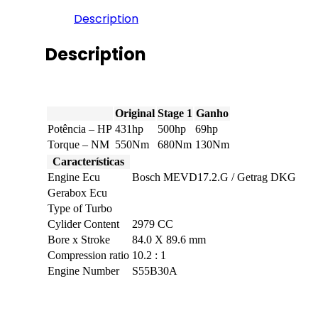
3.0
Description
-
431hp
quantity
Description
Original
Stage 1
Ganho
Potência – HP
431hp
500hp
69hp
Torque – NM
550Nm
680Nm
130Nm
Características
Engine Ecu
Bosch MEVD17.2.G / Getrag DKG
Gerabox Ecu
Type of Turbo
Cylider Content
2979 CC
Bore x Stroke
84.0 X 89.6 mm
Compression ratio
10.2 : 1
Engine Number
S55B30A