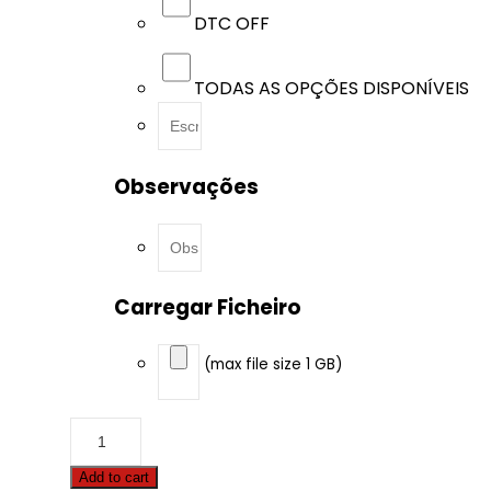
DTC OFF
TODAS AS OPÇÕES DISPONÍVEIS
Observações
Carregar Ficheiro
(max file size 1 GB)
BMW
-
M4
Add to cart
-