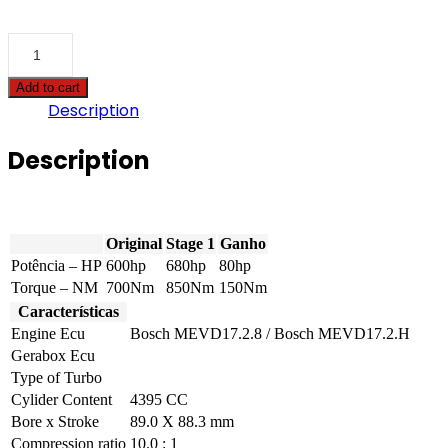
BMW
-
M5
Add to cart
-
Description
V8
Bi-
turbo
Description
"30
Jahre
Edition"
600hp
quantity
Original
Stage 1
Ganho
Potência – HP
600hp
680hp
80hp
Torque – NM
700Nm
850Nm
150Nm
Características
Engine Ecu
Bosch MEVD17.2.8 / Bosch MEVD17.2.H
Gerabox Ecu
Type of Turbo
Cylider Content
4395 CC
Bore x Stroke
89.0 X 88.3 mm
Compression ratio
10.0 : 1