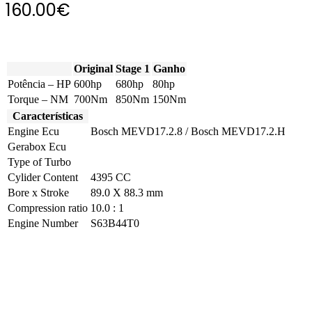
160.00
€
Original
Stage 1
Ganho
Potência – HP
600hp
680hp
80hp
Torque – NM
700Nm
850Nm
150Nm
Características
Engine Ecu
Bosch MEVD17.2.8 / Bosch MEVD17.2.H
Gerabox Ecu
Type of Turbo
Cylider Content
4395 CC
Bore x Stroke
89.0 X 88.3 mm
Compression ratio
10.0 : 1
Engine Number
S63B44T0