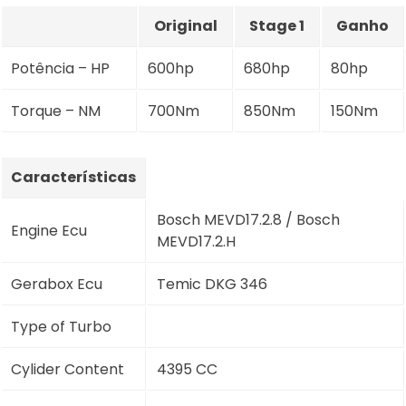
Original
Stage 1
Ganho
Potência – HP
600hp
680hp
80hp
Torque – NM
700Nm
850Nm
150Nm
Características
Bosch MEVD17.2.8 / Bosch
Engine Ecu
MEVD17.2.H
Gerabox Ecu
Temic DKG 346
Type of Turbo
Cylider Content
4395 CC