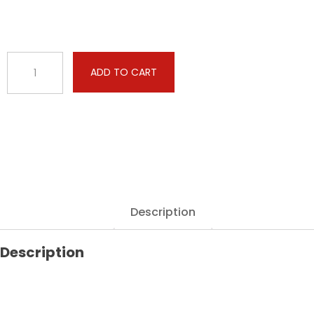
BMW
ADD TO CART
-
M6
-
V8
4.4
Bi-
Turbo
Competition
600hp
Description
quantity
Description