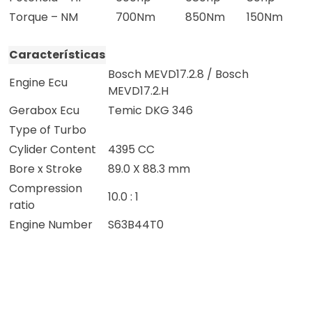
Torque – NM
700Nm
850Nm
150Nm
Características
Bosch MEVD17.2.8 / Bosch
Engine Ecu
MEVD17.2.H
Gerabox Ecu
Temic DKG 346
Type of Turbo
Cylider Content
4395 CC
Bore x Stroke
89.0 X 88.3 mm
Compression
10.0 : 1
ratio
Engine Number
S63B44T0