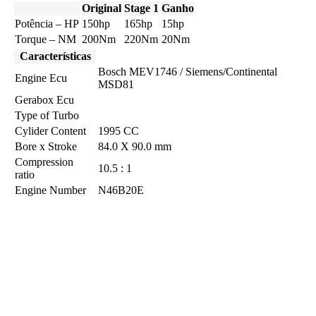
Original
Stage 1
Ganho
Potência – HP
150hp
165hp
15hp
Torque – NM
200Nm
220Nm
20Nm
Características
Bosch MEV1746 / Siemens/Continental
Engine Ecu
MSD81
Gerabox Ecu
Type of Turbo
Cylider Content
1995 CC
Bore x Stroke
84.0 X 90.0 mm
Compression
10.5 : 1
ratio
Engine Number
N46B20E