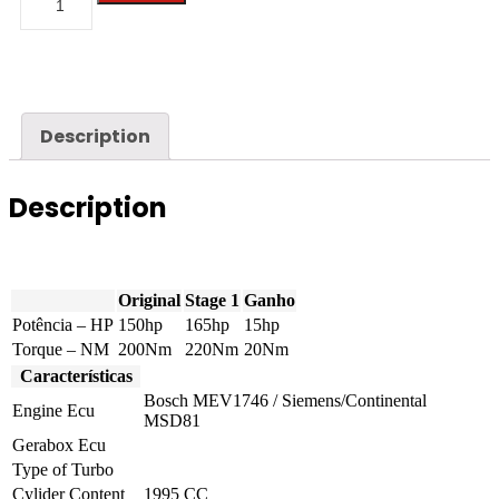
-
X1
-
1.8i
150hp
quantity
Description
Description
Original
Stage 1
Ganho
Potência – HP
150hp
165hp
15hp
Torque – NM
200Nm
220Nm
20Nm
Características
Bosch MEV1746 / Siemens/Continental
Engine Ecu
MSD81
Gerabox Ecu
Type of Turbo
Cylider Content
1995 CC