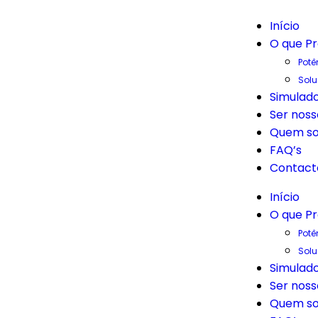
Início
O que P
Potê
Sol
Simulado
Ser noss
Quem s
FAQ’s
Contact
Início
O que P
Potê
Sol
Simulado
Ser noss
Quem s