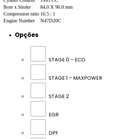
Cylider Content
1995 CC
Bore x Stroke
84.0 X 90.0 mm
Compression ratio
16.5 : 1
Engine Number
N47D20C
Opções
STAGE 0 – ECO
STAGE 1 – MAXPOWER
STAGE 2
EGR
DPF