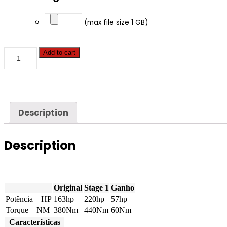
(max file size 1 GB)
Add to cart
Description
Description
Original
Stage 1
Ganho
Potência – HP
163hp
220hp
57hp
Torque – NM
380Nm
440Nm
60Nm
Características