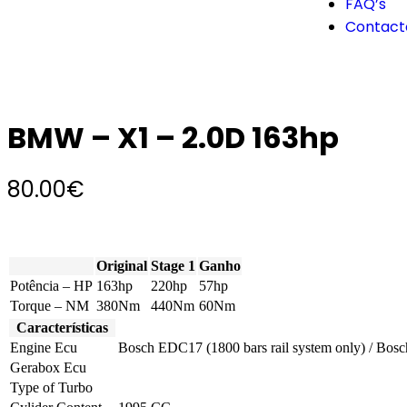
FAQ’s
Contact
BMW – X1 – 2.0D 163hp
80.00
€
Original
Stage 1
Ganho
Potência – HP
163hp
220hp
57hp
Torque – NM
380Nm
440Nm
60Nm
Características
Engine Ecu
Bosch EDC17 (1800 bars rail system only) / B
Gerabox Ecu
Type of Turbo