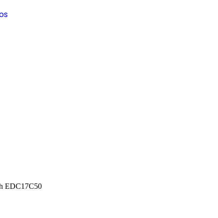
os
osch EDC17C50