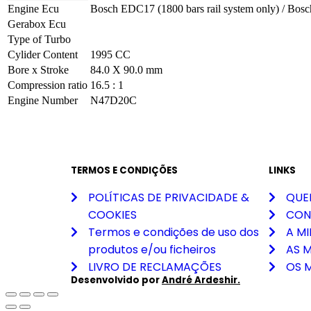
Engine Ecu
Bosch EDC17 (1800 bars rail system only) / B
Gerabox Ecu
Type of Turbo
Cylider Content
1995 CC
Bore x Stroke
84.0 X 90.0 mm
Compression ratio
16.5 : 1
Engine Number
N47D20C
TERMOS E CONDIÇÕES
LINKS
POLÍTICAS DE PRIVACIDADE &
QUE
COOKIES
CON
Termos e condições de uso dos
A M
produtos e/ou ficheiros
AS 
LIVRO DE RECLAMAÇÕES
OS 
Desenvolvido por
André Ardeshir.