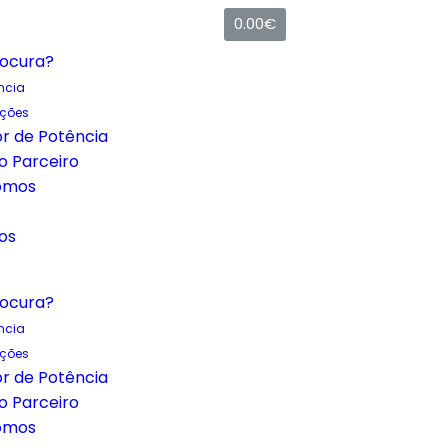
0.00
€
rocura?
ncia
uções
r de Potência
o Parceiro
omos
os
rocura?
ncia
uções
r de Potência
o Parceiro
omos