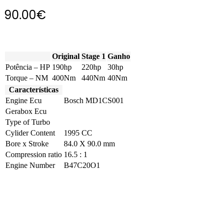
90.00
€
Original
Stage 1
Ganho
Potência – HP
190hp
220hp
30hp
Torque – NM
400Nm
440Nm
40Nm
Características
Engine Ecu
Bosch MD1CS001
Gerabox Ecu
Type of Turbo
Cylider Content
1995 CC
Bore x Stroke
84.0 X 90.0 mm
Compression ratio
16.5 : 1
Engine Number
B47C20O1