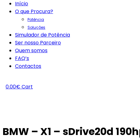
Início
O que Procura?
Potência
Soluções
Simulador de Potência
Ser nosso Parceiro
Quem somos
FAQ’s
Contactos
0.00
€
Cart
BMW – X1 – sDrive20d 190