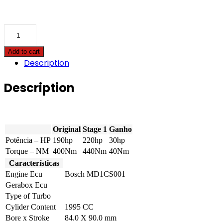
BMW
-
X1
Add to cart
-
Description
sDrive20d
190hp
quantity
Description
Original
Stage 1
Ganho
Potência – HP
190hp
220hp
30hp
Torque – NM
400Nm
440Nm
40Nm
Características
Engine Ecu
Bosch MD1CS001
Gerabox Ecu
Type of Turbo
Cylider Content
1995 CC
Bore x Stroke
84.0 X 90.0 mm