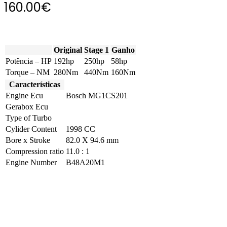
160.00
€
Original
Stage 1
Ganho
Potência – HP
192hp
250hp
58hp
Torque – NM
280Nm
440Nm
160Nm
Características
Engine Ecu
Bosch MG1CS201
Gerabox Ecu
Type of Turbo
Cylider Content
1998 CC
Bore x Stroke
82.0 X 94.6 mm
Compression ratio
11.0 : 1
Engine Number
B48A20M1