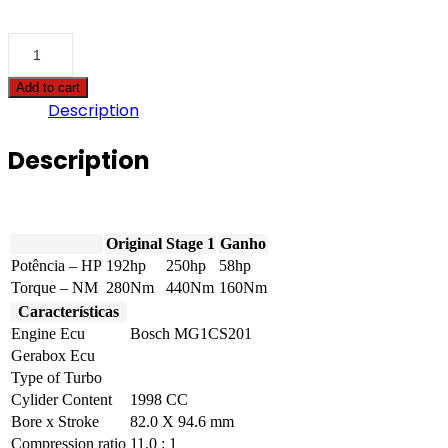
BMW
-
X1
Add to cart
-
Description
xDrive20i
192hp
quantity
Description
Original
Stage 1
Ganho
Potência – HP
192hp
250hp
58hp
Torque – NM
280Nm
440Nm
160Nm
Características
Engine Ecu
Bosch MG1CS201
Gerabox Ecu
Type of Turbo
Cylider Content
1998 CC
Bore x Stroke
82.0 X 94.6 mm
Compression ratio
11.0 : 1