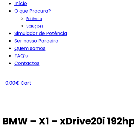
Início
O que Procura?
Potência
Soluções
Simulador de Potência
Ser nosso Parceiro
Quem somos
FAQ’s
Contactos
0.00
€
Cart
BMW – X1 – xDrive20i 192h