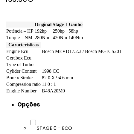
Original
Stage 1
Ganho
Potência – HP
192hp
250hp
58hp
Torque – NM
280Nm
420Nm
140Nm
Características
Engine Ecu
Bosch MEVD17.2.3 / Bosch MG1CS201
Gerabox Ecu
Type of Turbo
Cylider Content
1998 CC
Bore x Stroke
82.0 X 94.6 mm
Compression ratio
11.0 : 1
Engine Number
B48A20M0
Opções
STAGE 0 – ECO