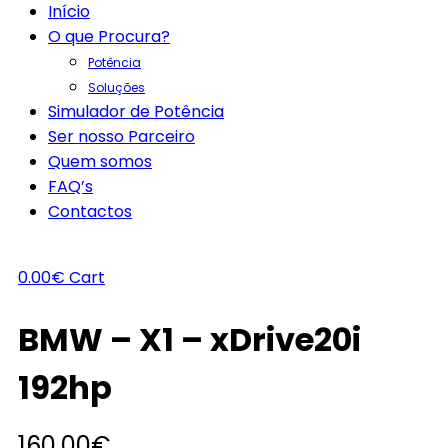
Início
O que Procura?
Potência
Soluções
Simulador de Potência
Ser nosso Parceiro
Quem somos
FAQ’s
Contactos
0.00
€
Cart
BMW – X1 – xDrive20i
192hp
160.00
€