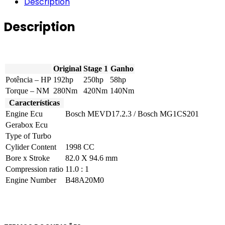
Description
192hp
quantity
Description
Original
Stage 1
Ganho
Potência – HP
192hp
250hp
58hp
Torque – NM
280Nm
420Nm
140Nm
Características
Engine Ecu
Bosch MEVD17.2.3 / Bosch MG1CS201
Gerabox Ecu
Type of Turbo
Cylider Content
1998 CC
Bore x Stroke
82.0 X 94.6 mm
Compression ratio
11.0 : 1
Engine Number
B48A20M0