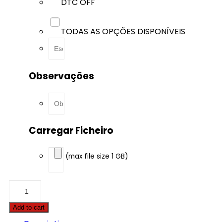
DTC OFF
TODAS AS OPÇÕES DISPONÍVEIS
Observações
Carregar Ficheiro
(max file size 1 GB)
BMW
-
X1
Add to cart
-
xDrive20i