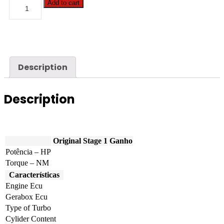
BMW
Add to cart
-
X1
-
xDrive25e
220hp
quantity
Description
Description
Original
Stage 1
Ganho
Potência – HP
Torque – NM
Características
Engine Ecu
Gerabox Ecu
Type of Turbo
Cylider Content