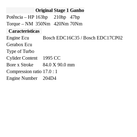
Original
Stage 1
Ganho
Potência – HP
163hp
210hp
47hp
Torque – NM
350Nm
420Nm
70Nm
Características
Engine Ecu
Bosch EDC16C35 / Bosch EDC17CP02
Gerabox Ecu
Type of Turbo
Cylider Content
1995 CC
Bore x Stroke
84.0 X 90.0 mm
Compression ratio
17.0 : 1
Engine Number
204D4