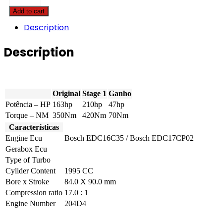
X3
Add to cart
-
2.0D
Description
163hp
quantity
Description
Original
Stage 1
Ganho
Potência – HP
163hp
210hp
47hp
Torque – NM
350Nm
420Nm
70Nm
Características
Engine Ecu
Bosch EDC16C35 / Bosch EDC17CP02
Gerabox Ecu
Type of Turbo
Cylider Content
1995 CC
Bore x Stroke
84.0 X 90.0 mm
Compression ratio
17.0 : 1
Engine Number
204D4