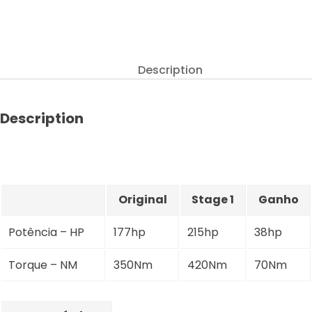
2.0D
177hp
quantity
Description
Description
Original
Stage 1
Ganho
Potência – HP
177hp
215hp
38hp
Torque – NM
350Nm
420Nm
70Nm