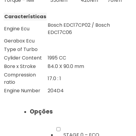
Torque – NM
350Nm
420Nm
70Nm
Características
Bosch EDC17CP02 / Bosch
Engine Ecu
EDC17C06
Gerabox Ecu
Type of Turbo
Cylider Content
1995 CC
Bore x Stroke
84.0 X 90.0 mm
Compression
17.0 : 1
ratio
Engine Number
204D4
Opções
STAGE 0 – ECO