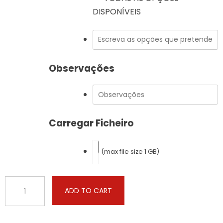
DISPONÍVEIS
Observações
Carregar Ficheiro
(max file size 1 GB)
BMW
ADD TO CART
-
X3
-